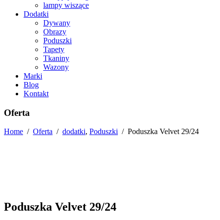
lampy wiszące
Dodatki
Dywany
Obrazy
Poduszki
Tapety
Tkaniny
Wazony
Marki
Blog
Kontakt
Oferta
Home
/
Oferta
/
dodatki
,
Poduszki
/
Poduszka Velvet 29/24
Poduszka Velvet 29/24