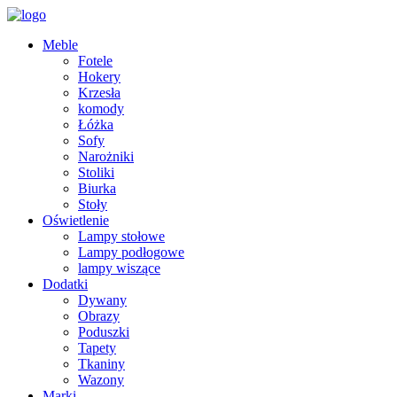
Meble
Fotele
Hokery
Krzesła
komody
Łóżka
Sofy
Narożniki
Stoliki
Biurka
Stoły
Oświetlenie
Lampy stołowe
Lampy podłogowe
lampy wiszące
Dodatki
Dywany
Obrazy
Poduszki
Tapety
Tkaniny
Wazony
Marki