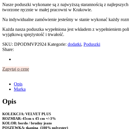
Nasze poduszki wykonane są z najwyższą starannością z najlepszych p
tworzone ręcznie w małej pracowni w Krakowie.
Na indywidualne zamówienie jesteśmy w stanie wykonać każdy rozmi
Każda nasza poduszka wypełniona jest wkładem z wypełnieniem polies
wyjątkową sprężystość i trwałość.
SKU:
DPODMVP2924
Kategorie:
dodatki
,
Poduszki
Share:
Zapytaj o cenę
Opis
Marka
Opis
KOLEKCJA: VELVET PLUS
ROZMIAR
: 45cm x 45 cm +/-3%
KOLOR:
bordo / brudny jeans
POSZEWKA:
tkanina (100% polyester)