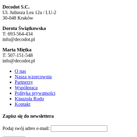
Decodot S.C.
Ul. Juliusza Lea 12a / LU-2
30-048 Kraków
Dorota Świątkowska
T: 693-564-434
info@decodot.pl
Marta Miętka
T: 507-151-548
info@decodot.pl
O nas
Nasza wzorcownia
Partnerzy
Współpraca
Polityka prywatności
Klauzula Rodo
Kontakt
Zapisz się do newslettera
Podaj swój adres e-mail: