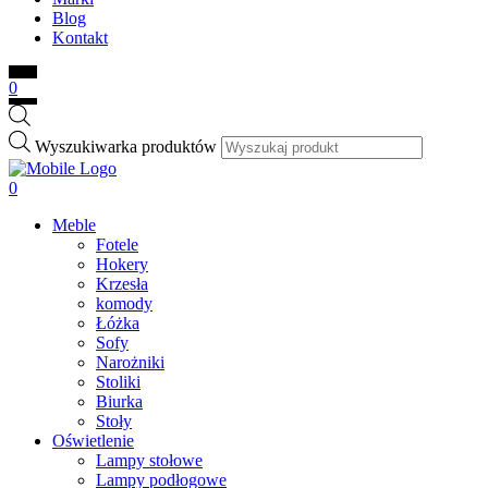
Blog
Kontakt
0
Wyszukiwarka produktów
0
Meble
Fotele
Hokery
Krzesła
komody
Łóżka
Sofy
Narożniki
Stoliki
Biurka
Stoły
Oświetlenie
Lampy stołowe
Lampy podłogowe