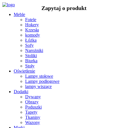
Meble
Fotele
Hokery
Krzesła
komody
Łóżka
Sofy
Narożniki
Stoliki
Biurka
Stoły
Oświetlenie
Lampy stołowe
Lampy podłogowe
lampy wiszące
Dodatki
Dywany
Obrazy
Poduszki
Tapety
Tkaniny
Wazony
Marki