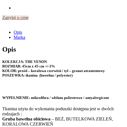
Zapytaj o cenę
Opis
Marka
Opis
KOLEKCJA: THE VENON
ROZMIAR
: 45cm x 45 cm +/-3%
KOLOR:
przód – koralowa czerwień / tył – granat atramentowy
POSZEWKA:
tkanina (bawełna / polyester)
WYPEŁNIENIE:
mikrofibra / włókno poliestrowe / antyalergiczne
Tkanina użyta do wykonania poduszki dostępna jest w dwóch
rodzajach :
Gruba bawełna obiciowa
– BEŻ, BUTELKOWA ZIELEŃ,
KORALOWA CZERWIEŃ