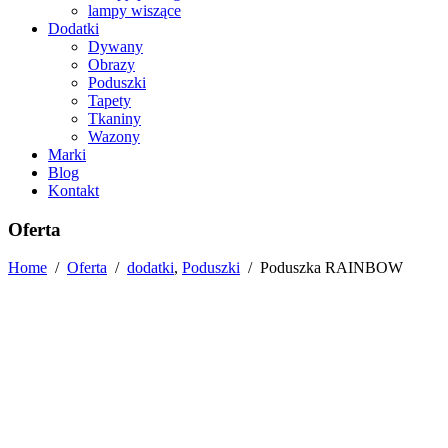
lampy wiszące
Dodatki
Dywany
Obrazy
Poduszki
Tapety
Tkaniny
Wazony
Marki
Blog
Kontakt
Oferta
Home
/
Oferta
/
dodatki
,
Poduszki
/
Poduszka RAINBOW