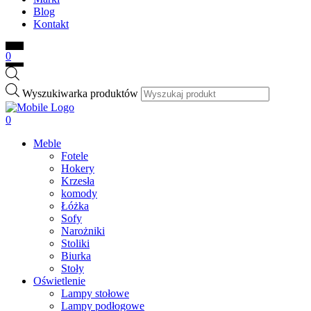
Blog
Kontakt
0
Wyszukiwarka produktów
0
Meble
Fotele
Hokery
Krzesła
komody
Łóżka
Sofy
Narożniki
Stoliki
Biurka
Stoły
Oświetlenie
Lampy stołowe
Lampy podłogowe