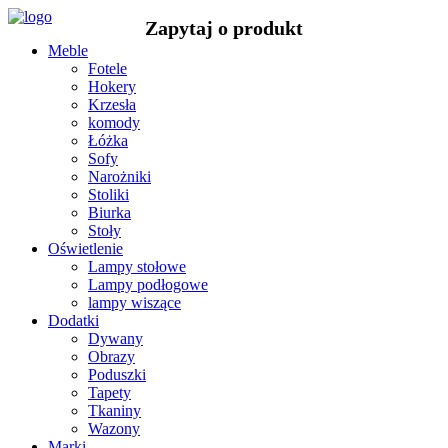
Meble
Fotele
Hokery
Krzesła
komody
Łóżka
Sofy
Narożniki
Stoliki
Biurka
Stoły
Oświetlenie
Lampy stołowe
Lampy podłogowe
lampy wiszące
Dodatki
Dywany
Obrazy
Poduszki
Tapety
Tkaniny
Wazony
Marki