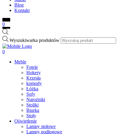
Blog
Kontakt
0
Wyszukiwarka produktów
0
Meble
Fotele
Hokery
Krzesła
komody
Łóżka
Sofy
Narożniki
Stoliki
Biurka
Stoły
Oświetlenie
Lampy stołowe
Lampy podłogowe