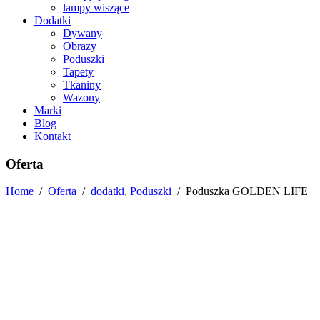
lampy wiszące
Dodatki
Dywany
Obrazy
Poduszki
Tapety
Tkaniny
Wazony
Marki
Blog
Kontakt
Oferta
Home
/
Oferta
/
dodatki
,
Poduszki
/
Poduszka GOLDEN LIFE