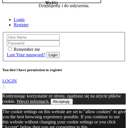
Dziękujemy i do usłyszenia.
Login
Register
Remember me
Lost Your password?
Login
You don't have permission to register
LOGIN
X
Kontynuując korzystanie ze strony, zgadzasz się na użycie plików
cookie.
Więcej informacji.
Akceptuję.
The cookie settings on this website are set to "allow cookies" to give
you the best browsing experience possible. If you continue to use
this website without changing your cookie settings or you click
"Accept" below then you are consenting to this.