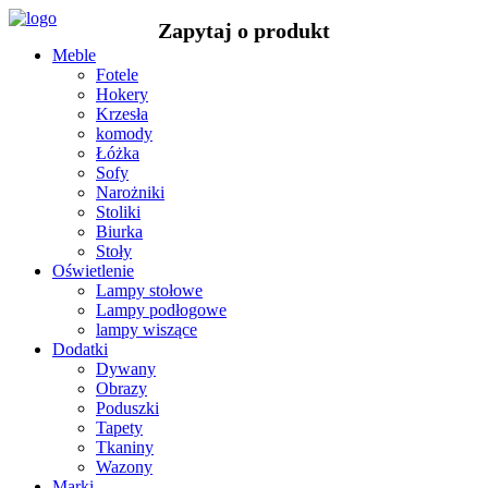
Meble
Fotele
Hokery
Krzesła
komody
Łóżka
Sofy
Narożniki
Stoliki
Biurka
Stoły
Oświetlenie
Lampy stołowe
Lampy podłogowe
lampy wiszące
Dodatki
Dywany
Obrazy
Poduszki
Tapety
Tkaniny
Wazony
Marki