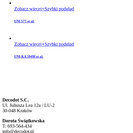
Zobacz więcej
Szybki podgląd
UNI 577 et al.
Zobacz więcej
Szybki podgląd
UNI-KA 594M et al.
Decodot S.C.
Ul. Juliusza Lea 12a / LU-2
30-048 Kraków
Dorota Świątkowska
T: 693-564-434
info@decodot.pl