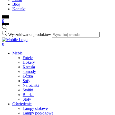
Blog
Kontakt
0
Wyszukiwarka produktów
0
Meble
Fotele
Hokery
Krzesła
komody
Łóżka
Sofy
Narożniki
Stoliki
Biurka
Stoły
Oświetlenie
Lampy stołowe
Lampy podłogowe