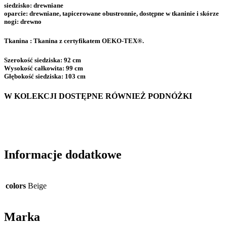
siedzisko
: drewniane
oparcie:
drewniane, tapicerowane obustronnie,
dostępne w tkaninie i skórze
nogi:
drewno
Tkanina :
Tkanina z certyfikatem OEKO-TEX®.
Szerokość siedziska:
92 cm
Wysokość całkowita:
99 cm
Głębokość siedziska:
103 cm
W KOLEKCJI DOSTĘPNE RÓWNIEŻ PODNÓŻKI
Informacje dodatkowe
colors
Beige
Marka