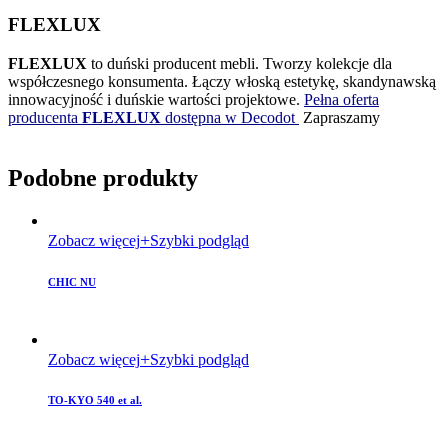
FLEXLUX
FLEXLUX
to duński producent mebli. Tworzy kolekcje dla
współczesnego konsumenta. Łączy włoską estetykę, skandynawską
innowacyjność i duńskie wartości projektowe.
Pełna oferta
producenta
FLEXLUX
dostępna w Decodot
Zapraszamy
Podobne produkty
Zobacz więcej
Szybki podgląd
CHIC NU
Zobacz więcej
Szybki podgląd
TO-KYO 540 et al.