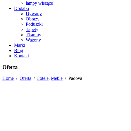
lampy wiszące
Dodatki
Dywany
Obrazy
Poduszki
Tapety
Tkaniny
Wazony
Marki
Blog
Kontakt
Oferta
Home
/
Oferta
/
Fotele
,
Meble
/
Padova