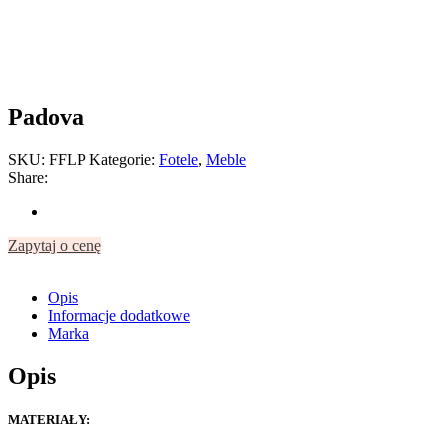
Padova
SKU:
FFLP
Kategorie:
Fotele
,
Meble
Share:
Zapytaj o cenę
Opis
Informacje dodatkowe
Marka
Opis
MATERIAŁY: