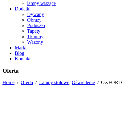
lampy wiszące
Dodatki
Dywany
Obrazy
Poduszki
Tapety
Tkaniny
Wazony
Marki
Blog
Kontakt
Oferta
Home
/
Oferta
/
Lampy stołowe
,
Oświetlenie
/
OXFORD