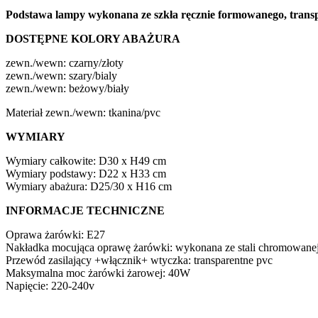
Podstawa lampy wykonana ze szkła ręcznie formowanego, trans
DOSTĘPNE KOLORY ABAŻURA
zewn./wewn: czarny/złoty
zewn./wewn: szary/bialy
zewn./wewn: beżowy/biały
Materiał zewn./wewn: tkanina/pvc
WYMIARY
Wymiary całkowite: D30 x H49 cm
Wymiary podstawy: D22 x H33 cm
Wymiary abażura: D25/30 x H16 cm
INFORMACJE TECHNICZNE
Oprawa żarówki: E27
Nakładka mocująca oprawę żarówki: wykonana ze stali chromowane
Przewód zasilający +włącznik+ wtyczka: transparentne pvc
Maksymalna moc żarówki żarowej: 40W
Napięcie: 220-240v