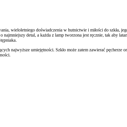
ia, wieloletniego doświadczenia w hutnictwie i miłości do szkła, jego 
c o najmniejszy detal, a każda z lamp tworzona jest ręcznie, tak ab
tępniaka.
cych najwyższe umiejętności. Szkło może zatem zawierać pęcherze oraz
ności.