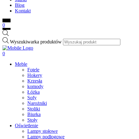
Blog
Kontakt
0
Wyszukiwarka produktów
0
Meble
Fotele
Hokery
Krzesła
komody
Łóżka
Sofy
Narożniki
Stoliki
Biurka
Stoły
Oświetlenie
Lampy stołowe
Lampy podłogowe