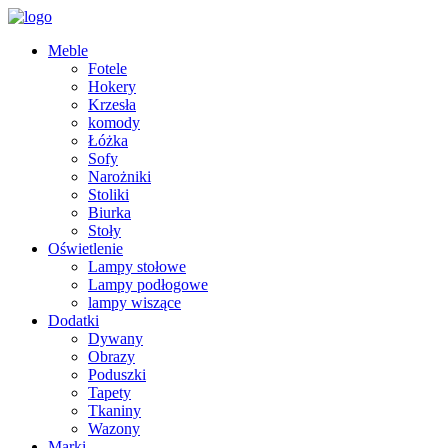
Meble
Fotele
Hokery
Krzesła
komody
Łóżka
Sofy
Narożniki
Stoliki
Biurka
Stoły
Oświetlenie
Lampy stołowe
Lampy podłogowe
lampy wiszące
Dodatki
Dywany
Obrazy
Poduszki
Tapety
Tkaniny
Wazony
Marki