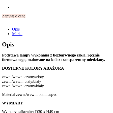
Zapytaj o cenę
Opis
Marka
Opis
Podstawa lampy wykonana z bezbarwnego szkła, ręcznie
formowanego, malowane na kolor transparentny miedziany.
DOSTĘPNE KOLORY ABAŻURA
zewn./wewn: czarny/złoty
zewn./wewn: biały/biały
zewn./wewn: czarny/biały
Materiał zewn./wewn: tkanina/pvc
WYMIARY
Wymiary całkowite: D30 x H49 cm