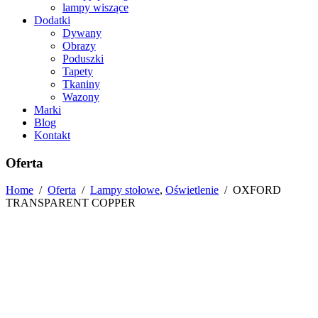
lampy wiszące
Dodatki
Dywany
Obrazy
Poduszki
Tapety
Tkaniny
Wazony
Marki
Blog
Kontakt
Oferta
Home
/
Oferta
/
Lampy stołowe
,
Oświetlenie
/
OXFORD
TRANSPARENT COPPER