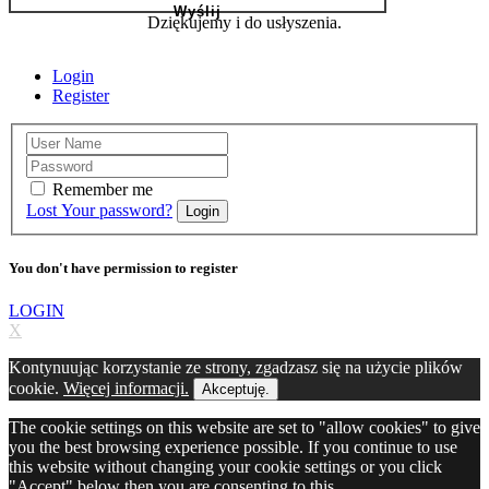
Dziękujemy i do usłyszenia.
Login
Register
Remember me
Lost Your password?
Login
You don't have permission to register
LOGIN
X
Kontynuując korzystanie ze strony, zgadzasz się na użycie plików
cookie.
Więcej informacji.
Akceptuję.
The cookie settings on this website are set to "allow cookies" to give
you the best browsing experience possible. If you continue to use
this website without changing your cookie settings or you click
"Accept" below then you are consenting to this.