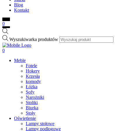
Blog
Kontakt
0
Wyszukiwarka produktów
0
Meble
Fotele
Hokery
Krzesła
komody
Łóżka
Sofy
Narożniki
Stoliki
Biurka
Stoły
Oświetlenie
Lampy stołowe
Lampy podłogowe