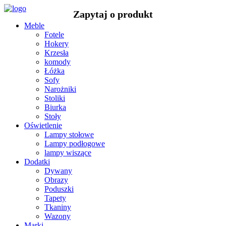
Meble
Fotele
Hokery
Krzesła
komody
Łóżka
Sofy
Narożniki
Stoliki
Biurka
Stoły
Oświetlenie
Lampy stołowe
Lampy podłogowe
lampy wiszące
Dodatki
Dywany
Obrazy
Poduszki
Tapety
Tkaniny
Wazony
Marki