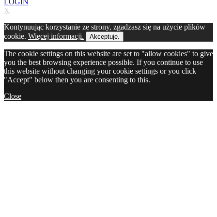
LOGIN
X
Kontynuując korzystanie ze strony, zgadzasz się na użycie plików
cookie.
Więcej informacji.
Akceptuję.
The cookie settings on this website are set to "allow cookies" to give
you the best browsing experience possible. If you continue to use
this website without changing your cookie settings or you click
"Accept" below then you are consenting to this.
Close