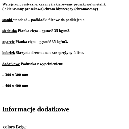
Wersje kolorystyczne: czarny (lakierowany proszkowo) metalik
(lakierowany proszkowo) chrom błyszczący (chromowany)
stopki
standard – podkładki filcowe do podklejenia
siedzisko
Pianka cięta – gęstość 35 kg/m3.
oparcie
Pianka cięta – gęstość 35 kg/m3.
kubełek
Skrzynia drewniana oraz sprężyny faliste.
dodatkowe
Poduszka z wypełnieniem:
– 300 x 300 mm
– 400 x 400 mm
Informacje dodatkowe
colors
Beige