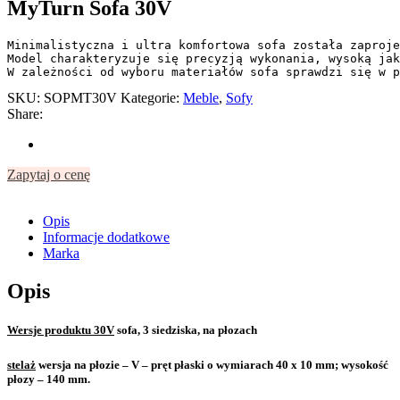
MyTurn Sofa 30V
Minimalistyczna i ultra komfortowa sofa została zaproje
Model charakteryzuje się precyzją wykonania, wysoką jak
W zależności od wyboru materiałów sofa sprawdzi się w p
SKU:
SOPMT30V
Kategorie:
Meble
,
Sofy
Share:
Zapytaj o cenę
Opis
Informacje dodatkowe
Marka
Opis
Wersje produktu 30V
sofa, 3 siedziska, na płozach
stelaż
wersja na płozie – V – pręt płaski o wymiarach 40 x 10 mm; wysokość
płozy – 140 mm.