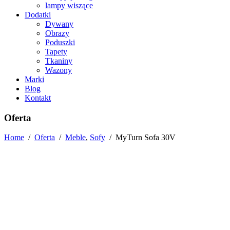
lampy wiszące
Dodatki
Dywany
Obrazy
Poduszki
Tapety
Tkaniny
Wazony
Marki
Blog
Kontakt
Oferta
Home
/
Oferta
/
Meble
,
Sofy
/
MyTurn Sofa 30V