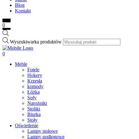
Blog
Kontakt
0
Wyszukiwarka produktów
0
Meble
Fotele
Hokery
Krzesła
komody
Łóżka
Sofy
Narożniki
Stoliki
Biurka
Stoły
Oświetlenie
Lampy stołowe
Lampy podłogowe