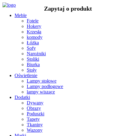
Meble
Fotele
Hokery
Krzesła
komody
Łóżka
Sofy
Narożniki
Stoliki
Biurka
Stoły
Oświetlenie
Lampy stołowe
Lampy podłogowe
lampy wiszące
Dodatki
Dywany
Obrazy
Poduszki
Tapety
Tkaniny
Wazony
Marki