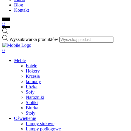
Blog
Kontakt
0
Wyszukiwarka produktów
0
Meble
Fotele
Hokery
Krzesła
komody
Łóżka
Sofy
Narożniki
Stoliki
Biurka
Stoły
Oświetlenie
Lampy stołowe
Lampy podłogowe