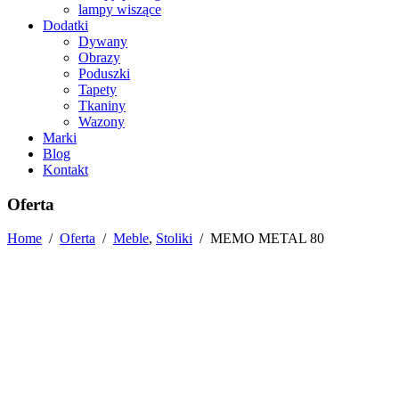
lampy wiszące
Dodatki
Dywany
Obrazy
Poduszki
Tapety
Tkaniny
Wazony
Marki
Blog
Kontakt
Oferta
Home
/
Oferta
/
Meble
,
Stoliki
/
MEMO METAL 80