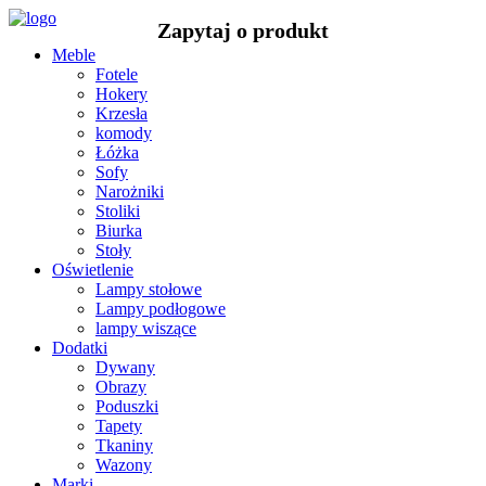
Meble
Fotele
Hokery
Krzesła
komody
Łóżka
Sofy
Narożniki
Stoliki
Biurka
Stoły
Oświetlenie
Lampy stołowe
Lampy podłogowe
lampy wiszące
Dodatki
Dywany
Obrazy
Poduszki
Tapety
Tkaniny
Wazony
Marki