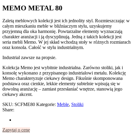
MEMO METAL 80
Zaletą meblowych kolekcji jest ich jednolity styl. Rozmieszczając w
całym mieszkaniu meble w bliźniaczym stylu, uzyskujemy
przyjemną dla oka harmonię. Powtarzalne elementy wyznaczają
charakter aranżacji i ją dyscyplinują. Jedną z takich kolekcji jest
seria mebli Memo. W jej skład wchodzą stoły w różnych rozmiarach
oraz konsola. Całość w stylu industrialnym.
Industrial zawsze na propsie.
Kolekcja Memo jest wybitnie industrialna. Zarówno stoliki, jak i
konsolę wykonano z przypisanego industrialowi metalu. Kolekcję
Memo charakteryzuje ciekawy design. Fikuśnie skomponowana
podstawa oraz cienkie, lekkie elementy subtelnie wpisują się w
dowolną aranżację – zamiast przesłaniać wnętrze, stanowią jego
ciekawy akcent.
SKU:
SCFME80
Kategorie:
Meble
,
Stoliki
Share:
Zapytaj o cenę