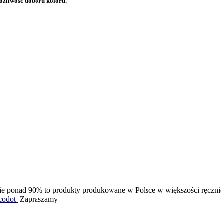
ożliwość doboru koloru.
ie ponad 90% to produkty produkowane w Polsce w większości ręcznie. J
codot
Zapraszamy