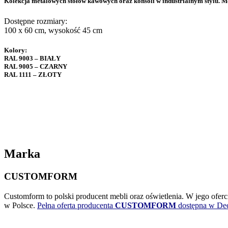
Kolekcja metalowych stołów kawowych oraz konsoli w industrialnym stylu. M
Dostępne rozmiary:
100 x 60 cm, wysokość 45 cm
Kolory:
RAL 9003 – BIAŁY
RAL 9005 – CZARNY
RAL 1111 – ZŁOTY
Marka
CUSTOMFORM
Customform to polski producent mebli oraz oświetlenia. W jego oferc
w Polsce.
Pełna oferta producenta
CUSTOMFORM
dostępna w De