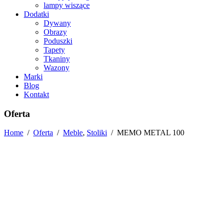
lampy wiszące
Dodatki
Dywany
Obrazy
Poduszki
Tapety
Tkaniny
Wazony
Marki
Blog
Kontakt
Oferta
Home
/
Oferta
/
Meble
,
Stoliki
/
MEMO METAL 100