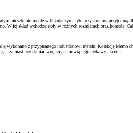
w całym mieszkaniu meble w bliźniaczym stylu, uzyskujemy przyjemną d
 Memo. W jej skład wchodzą stoły w różnych rozmiarach oraz konsola. Ca
konsolę wykonano z przypisanego industrialowi metalu. Kolekcję Memo
cję – zamiast przesłaniać wnętrze, stanowią jego ciekawy akcent.