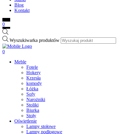
Blog
Kontakt
0
Wyszukiwarka produktów
0
Meble
Fotele
Hokery
Krzesła
komody
Łóżka
Sofy
Narożniki
Stoliki
Biurka
Stoły
Oświetlenie
Lampy stołowe
Lampy podłogowe