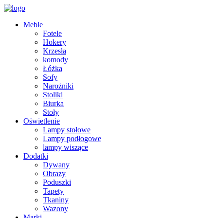
Meble
Fotele
Hokery
Krzesła
komody
Łóżka
Sofy
Narożniki
Stoliki
Biurka
Stoły
Oświetlenie
Lampy stołowe
Lampy podłogowe
lampy wiszące
Dodatki
Dywany
Obrazy
Poduszki
Tapety
Tkaniny
Wazony
Marki