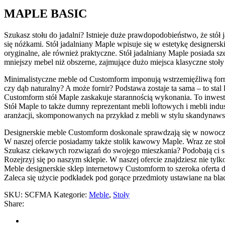
MAPLE BASIC
Szukasz stołu do jadalni? Istnieje duże prawdopodobieństwo, że stół 
się nóżkami. Stół jadalniany Maple wpisuje się w estetykę designers
oryginalne, ale również praktyczne. Stół jadalniany Maple posiada sz
mniejszy mebel niż obszerne, zajmujące dużo miejsca klasyczne stoły
Minimalistyczne meble od Customform imponują wstrzemięźliwą formą
czy dąb naturalny? A może fornir? Podstawa zostaje ta sama – to sta
Customform stół Maple zaskakuje starannością wykonania. To inwesty
Stół Maple to także dumny reprezentant mebli loftowych i mebli indu
aranżacji, skomponowanych na przykład z mebli w stylu skandynaw
Designerskie meble Customform doskonale sprawdzają się w nowocze
W naszej ofercie posiadamy także stolik kawowy Maple. Wraz ze st
Szukasz ciekawych rozwiązań do swojego mieszkania? Podobają ci się
Rozejrzyj się po naszym sklepie. W naszej ofercie znajdziesz nie ty
Meble designerskie sklep internetowy Customform to szeroka oferta 
Zaleca się użycie podkładek pod gorące przedmioty ustawiane na blac
SKU:
SCFMA
Kategorie:
Meble
,
Stoły
Share: