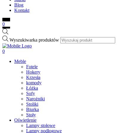
Blog
Kontakt
0
Wyszukiwarka produktów
0
Meble
Fotele
Hokery
Krzesła
komody
Łóżka
Sofy
Narożniki
Stoliki
Biurka
Stoły
Oświetlenie
Lampy stołowe
Lampy podłogowe