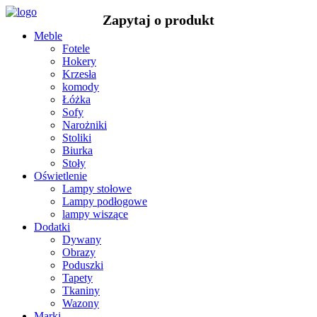
Meble
Fotele
Hokery
Krzesła
komody
Łóżka
Sofy
Narożniki
Stoliki
Biurka
Stoły
Oświetlenie
Lampy stołowe
Lampy podłogowe
lampy wiszące
Dodatki
Dywany
Obrazy
Poduszki
Tapety
Tkaniny
Wazony
Marki