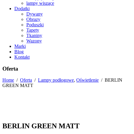
lampy wiszące
Dodatki
Dywany
Obrazy
Poduszki
Tapety
Tkaniny
Wazony
Marki
Blog
Kontakt
Oferta
Home
/
Oferta
/
Lampy podłogowe
,
Oświetlenie
/
BERLIN
GREEN MATT
BERLIN GREEN MATT