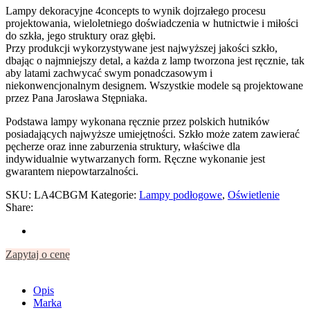
Lampy dekoracyjne 4concepts to wynik dojrzałego procesu
projektowania, wieloletniego doświadczenia w hutnictwie i miłości
do szkła, jego struktury oraz głębi.
Przy produkcji wykorzystywane jest najwyższej jakości szkło,
dbając o najmniejszy detal, a każda z lamp tworzona jest ręcznie, tak
aby latami zachwycać swym ponadczasowym i
niekonwencjonalnym designem. Wszystkie modele są projektowane
przez Pana Jarosława Stępniaka.
Podstawa lampy wykonana ręcznie przez polskich hutników
posiadających najwyższe umiejętności. Szkło może zatem zawierać
pęcherze oraz inne zaburzenia struktury, właściwe dla
indywidualnie wytwarzanych form. Ręczne wykonanie jest
gwarantem niepowtarzalności.
SKU:
LA4CBGM
Kategorie:
Lampy podłogowe
,
Oświetlenie
Share:
Zapytaj o cenę
Opis
Marka