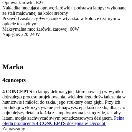
Oprawa żarówki: E27
Nakładka mocująca oprawę żarówki+ podstawa lampy: wykonane
ze stali malowanej na kolor srebrny
Przewód zasilający +włącznik+ wtyczka: w kolorze czarnym w
oplocie tekstylnym
Maksymalna moc żarówki żarowej: 60W
Napięcie: 220-240V
Marka
4concepts
4 CONCEPTS
to lampy dekoracyjne, które powstają w wyniku
dojrzałego procesu projektowania, wieloletniego doświadczenia w
hutnictwie i miłości do szkła, jego struktury oraz głębi. Przy ich
produkcji wykorzystywane jest najwyższej jakości szkło, dbając o
najmniejszy detal, a każda z lamp tworzona jest ręcznie, tak aby
latami mogła zachwycać swym ponadczasowym designem.
Pełna
oferta producenta
4 CONCEPTS
dostępna w Decodot
Zapraszamy