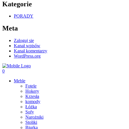
Kategorie
PORADY
Meta
Zaloguj się
Kanał wpisów
Kanał komentarzy
WordPress.org
0
Meble
Fotele
Hokery
Krzesła
komody
Łóżka
Sofy
Narożniki
Stoliki
Biurka