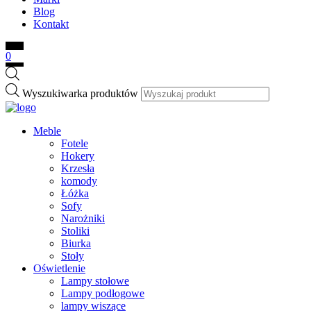
Blog
Kontakt
0
Wyszukiwarka produktów
Meble
Fotele
Hokery
Krzesła
komody
Łóżka
Sofy
Narożniki
Stoliki
Biurka
Stoły
Oświetlenie
Lampy stołowe
Lampy podłogowe
lampy wiszące