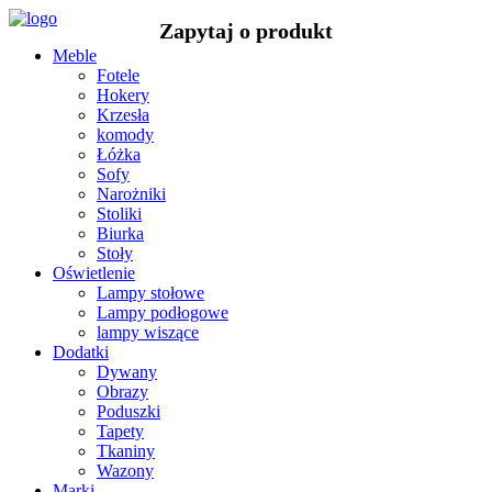
Meble
Fotele
Hokery
Krzesła
komody
Łóżka
Sofy
Narożniki
Stoliki
Biurka
Stoły
Oświetlenie
Lampy stołowe
Lampy podłogowe
lampy wiszące
Dodatki
Dywany
Obrazy
Poduszki
Tapety
Tkaniny
Wazony
Marki