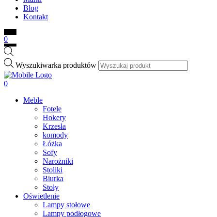
Blog
Kontakt
0
Wyszukiwarka produktów
0
Meble
Fotele
Hokery
Krzesła
komody
Łóżka
Sofy
Narożniki
Stoliki
Biurka
Stoły
Oświetlenie
Lampy stołowe
Lampy podłogowe