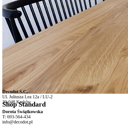
Decodot S.C.
Ul. Juliusza Lea 12a / LU-2
30-048 Kraków
Shop Standard
Dorota Świątkowska
T: 693-564-434
info@decodot.pl