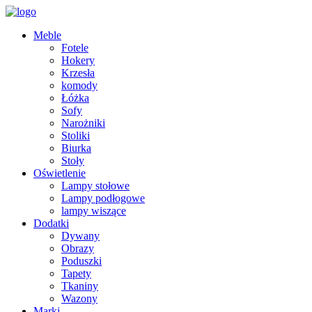
Meble
Fotele
Hokery
Krzesła
komody
Łóżka
Sofy
Narożniki
Stoliki
Biurka
Stoły
Oświetlenie
Lampy stołowe
Lampy podłogowe
lampy wiszące
Dodatki
Dywany
Obrazy
Poduszki
Tapety
Tkaniny
Wazony
Marki